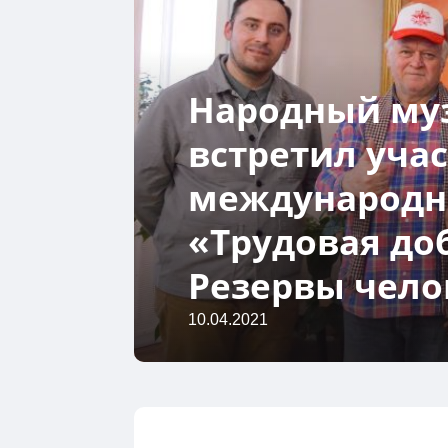
Народный муз
встретил уча
международн
«Трудовая до
Резервы чело
10.04.2021