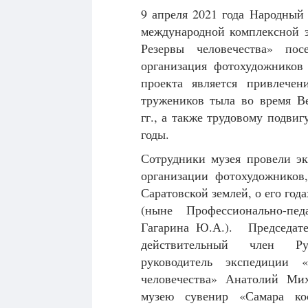
9 апреля 2021 года Народный
международной комплексной э
Резервы человечества» пос
организация фотохудожников
проекта является привлечен
тружеников тыла во время В
гг., а также трудовому подви
годы.
Сотрудники музея провели э
организации фотохудожников
Саратовской землей, о его год
(ныне Профессионально-пе
Гагарина Ю.А.). Председате
действительный член Рус
руководитель экспедиции «
человечества» Анатолий Ми
музею сувенир «Самара кос