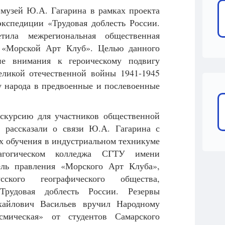
 музей Ю.А. Гагарина в рамках проекта
кспедиции «Трудовая доблесть России.
етила межрегиональная общественная
 «Морской Арт Клуб». Целью данного
ие внимания к героическому подвигу
еликой отечественной войны 1941-1945
гу народа в предвоенные и послевоенные
кскурсию для участников общественной
, рассказали о связи Ю.А. Гагарина с
ах обучения в индустриальном техникуме
дагогическом колледжа СГТУ имени
ль правления «Морского Арт Клуба»,
ского географического общества,
Трудовая доблесть России. Резервы
хайлович Васильев вручил Народному
мическая» от студентов Самарского