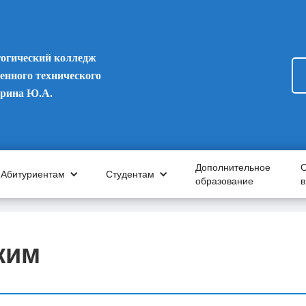
гогический колледж
енного технического
арина Ю.А.
Дополнительное
Абитуриентам
Студентам
образование
жим