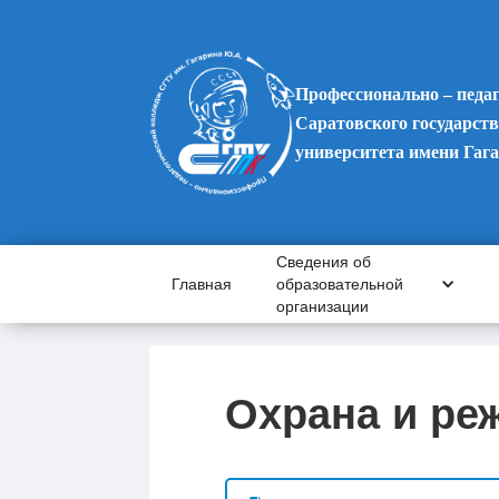
Профессионально – педа
Саратовского государств
университета имени Гаг
Сведения об
Главная
образовательной
организации
Охрана и ре