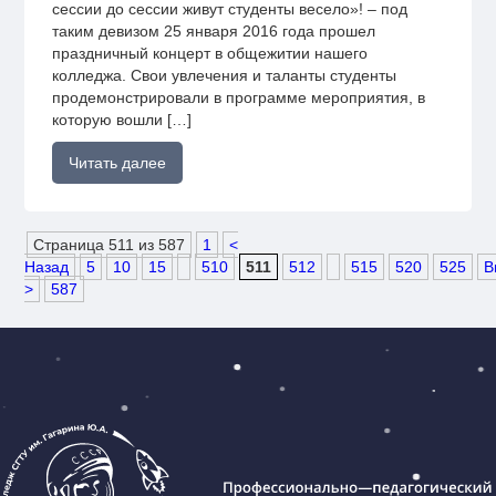
сессии до сессии живут студенты весело»! – под
таким девизом 25 января 2016 года прошел
праздничный концерт в общежитии нашего
колледжа. Свои увлечения и таланты студенты
продемонстрировали в программе мероприятия, в
которую вошли […]
Читать далее
Страница 511 из 587
1
<
Назад
5
10
15
510
511
512
515
520
525
В
>
587